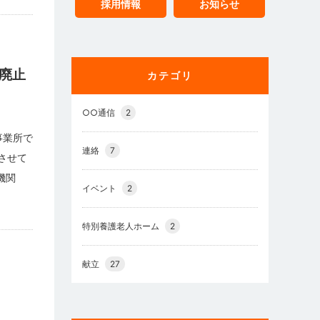
採用情報
お知らせ
廃止
カテゴリ
○○通信
2
事業所で
連絡
7
させて
機関
イベント
2
特別養護老人ホーム
2
献立
27